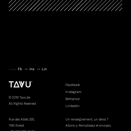
Fb
.
Ins
.
Lin
.
Follow
Facebook
Instagram
© 2019 Tavu.be
Behance
All Rights Reserved
Linkedin
Rue des Alliés 335,
Un renseignement, un devis ?
1190 Forest
Allons-y. Remplissez et envoyez.